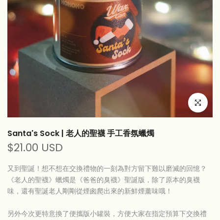
Click to e
Santa's Sock | 老人的聖襪 手工香氛蠟燭
$21.00 USD
又到聖誕！想不想在交換禮物的一刻為對方留下難以磨滅的回憶？
《老人的聖襪》蠟燭是《爸爸的臭襪》聖誕版，除了原本的臭襪
味，還有聖誕老人剛剛從煙囪爬出來的新鮮煙薰味哦！
另外今次更特意換了便攜版小罐裝，方便大家在指定預算下交換禮