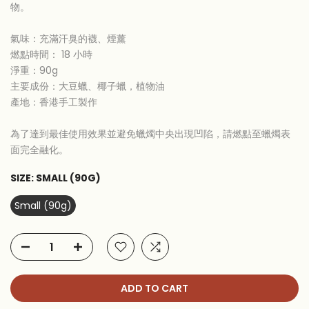
物。
氣味：充滿汗臭的襪、煙薰
燃點時間： 18 小時
淨重：90g
主要成份：大豆蠟、椰子蠟，植物油
產地：香港手工製作
為了達到最佳使用效果並避免蠟燭中央出現凹陷，請燃點至蠟燭表
面完全融化。
SIZE:
SMALL (90G)
Small (90g)
ADD TO CART