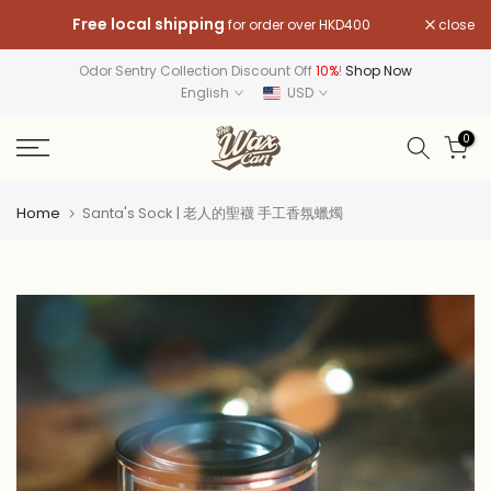
Skip
Free local shipping
close
for order over HKD400
to
content
Odor Sentry Collection Discount Off
10%
!
Shop Now
English
USD
0
Home
Santa's Sock | 老人的聖襪 手工香氛蠟燭