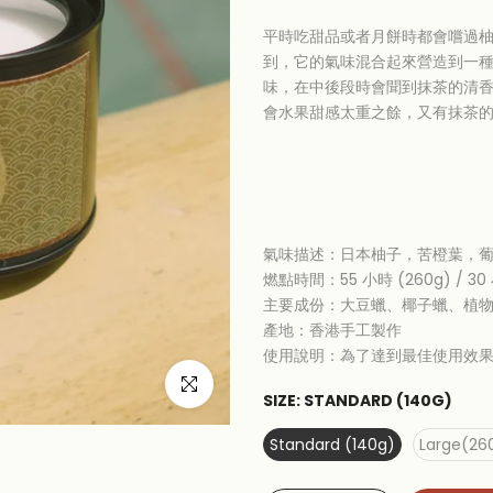
平時吃甜品或者月餅時都會嚐過
到，它的氣味混合起來營造到一
味，在中後段時會聞到抹茶的清
會水果甜感太重之餘，又有抹茶的
氣味描述：
日本柚子，苦橙葉
，
燃點時間：55 小時 (260g) / 30 
主要成份：大豆蠟、椰子蠟、植
產地：香港手工製作
使用說明：為了達到最佳使用效
Click to enlarge
SIZE:
STANDARD (140G)
Standard (140g)
Large(26