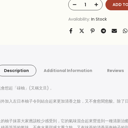
ADD TO
Availability:
In Stock
Description
Additional Information
Reviews
會想起「碌柚」(又稱文旦)，
外加入左日本柚子令到結合起來更加清香之餘，又不會愈聞愈酸。除了日
上的柚子抹茶大家應該較少感受到，它的氣味混合起來營造到一種清新治
綠茶等等的氣味，不會水果甜感太重之餘，又有抹茶的清香平衡柚子的甜