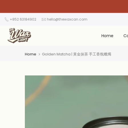
Skip
to
content
+852 63184902
hello@thewaxcan.com
Home
C
Home
Golden Matcha | 黃金抹茶 手工香氛蠟燭