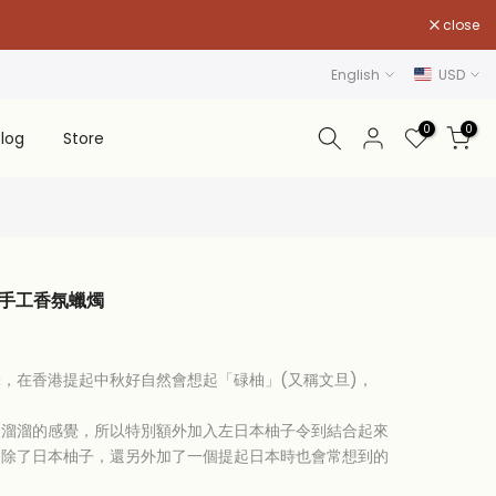
close
English
USD
0
0
log
Store
抹茶 手工香氛蠟燭
，在香港提起中秋好自然會想起「碌柚」(又稱文旦)，
酸溜溜的感覺，所以特別額外加入左日本柚子令到結合起來
。除了日本柚子，還另外加了一個提起日本時也會常想到的