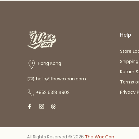
Help
Store Lo
Shipping
Hong Kong
Return 
hello@thewaxcan.com
Terms of
Privacy P
+852 6318 4902
All Rights Reserved © 2026
The Wax Can