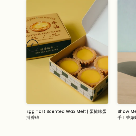
 黑糖珍珠奶
Egg Tart Scented Wax Melt | 蛋撻味蛋
Show Me
撻香磚
手工香氛
From
$19.00 USD
$23.00 U