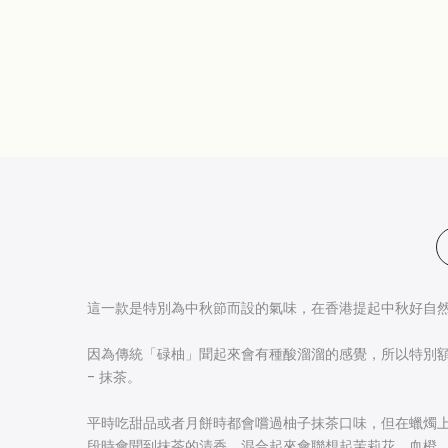
這一款是特別為中秋節而設的氣味，在香港提起中秋好自然
因為傳統「碌柚」聞起來會有種酸溜溜的感覺，所以特別額
- 抹茶。
平時吃甜品或者月餅時都會嚐過柚子抹茶口味，但在蠟燭
段時會聞到抹茶的清香，混合起來會聯想起茉莉花、血橙、