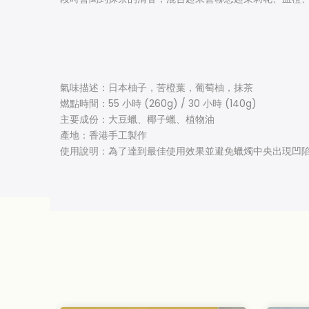
氣味描述：
日本柚子，苦橙葉
，葡萄柚，抹茶
燃點時間：55 小時 (260g) / 30 小時 (140g)
主要成份：大豆蠟、椰子蠟、植物油
產地：香港手工製作
使用說明：為了達到最佳使用效果並避免蠟燭中央出現凹