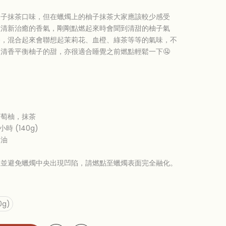
柚子抹茶口味，但在蠟燭上的柚子抹茶大家應該較少感受
種清新治癒的香氣，剛剛點燃起來時會聞到清甜的柚子氣
香，混合起來會聯想起茉莉花、血橙、綠茶等等的氣味，不
清香平衡柚子的甜，亦很適合睡覺之前燃點輕鬆一下🤤
葡萄柚，抹茶
小時 (140g)
物油
果並避免蠟燭中央出現凹陷，請燃點至蠟燭表面完全融化。
0g)