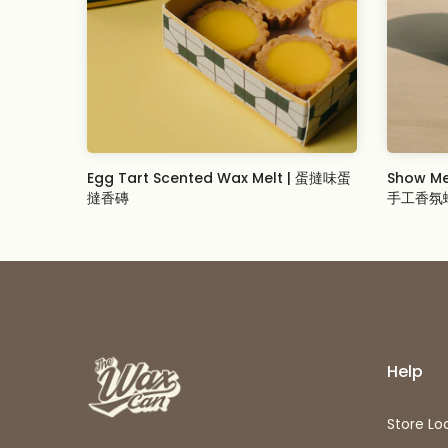
Egg Tart Scented Wax Melt | 蛋撻味蛋
Show Me
撻香磚
手工香氛
From
$19.00 USD
$23.00 U
Help
Store Lo