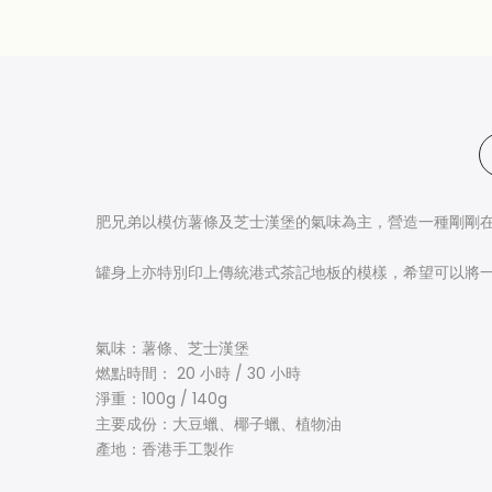
肥兄弟以模仿薯條及芝士漢堡的氣味為主，營造一種剛剛
罐身上亦特別印上傳統港式茶記地板的模樣，希望可以將
氣味：薯條、芝士漢堡
燃點時間： 2
0 小時 /
30 小時
淨重：100g / 140g
主要成份：大豆蠟、椰子蠟、植物油
產地：香港手工製作