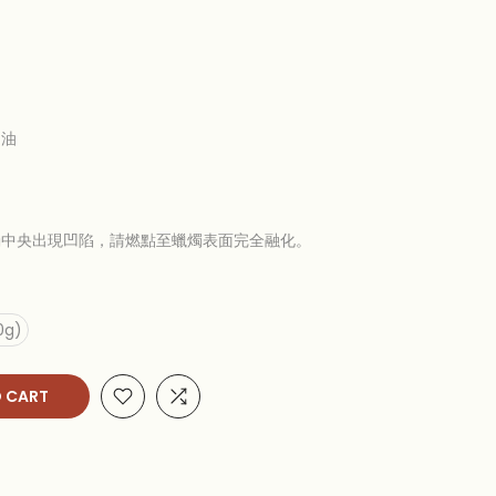
物油
燭中央出現凹陷，請燃點至蠟燭表面完全融化。
0g)
 CART