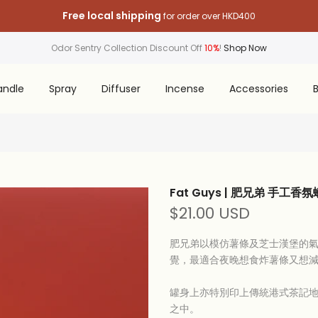
Free local shipping
for order over HKD400
Odor Sentry Collection Discount Off
10%
!
Shop Now
andle
Spray
Diffuser
Incense
Accessories
B
Fat Guys | 肥兄弟 手工香
$21.00 USD
肥兄弟以模仿薯條及芝士漢堡的
覺，最適合夜晚想食炸薯條又想
罐身上亦特別印上傳統港式茶記
之中。