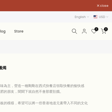
close
English
USD
0
0
log
Store
氛蠟燭
氣味為主，營造一種剛剛在西式快餐店領取快餐的愉快感
減肥的朋友，聞聞下就自然不會那麼肚餓。
地板的模樣，希望可以將一些香港地道元素帶入不同的文化