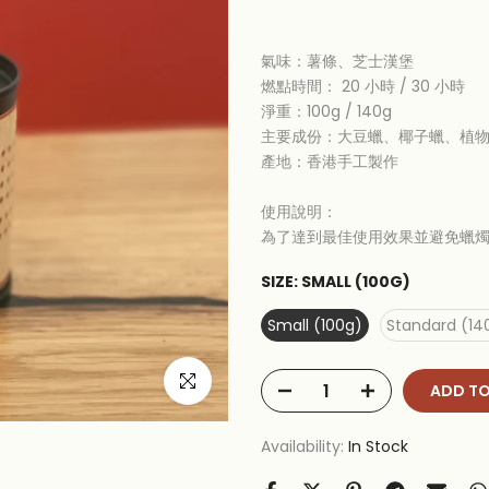
氣味：薯條、芝士漢堡
燃點時間： 2
0 小時 /
30 小時
淨重：100g / 140g
主要成份：大豆蠟、椰子蠟、植
產地：香港手工製作
使用說明：
為了達到最佳使用效果並避免蠟
SIZE:
SMALL (100G)
Small (100g)
Standard (14
Click to enlarge
ADD TO
Availability:
In Stock