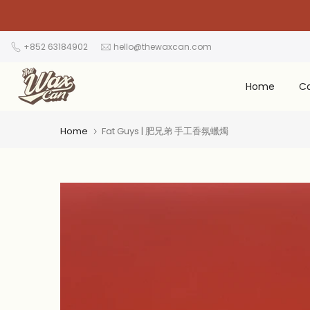
Skip
to
content
+852 63184902
hello@thewaxcan.com
Home
C
Home
Fat Guys | 肥兄弟 手工香氛蠟燭