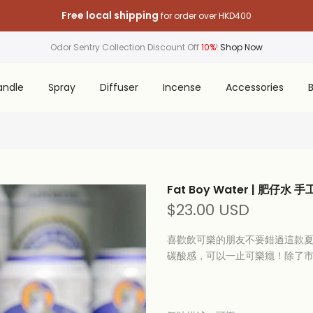
Free local shipping
for order over HKD400
Odor Sentry Collection Discount Off
10%
!
Shop Now
andle
Spray
Diffuser
Incense
Accessories
B
Fat Boy Water | 肥仔水
$23.00 USD
喜歡飲可樂的朋友不要錯過這款
碳酸感，可以一止可樂癮！除了