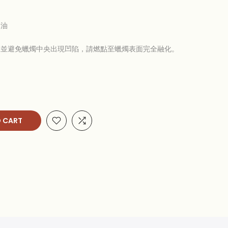
物油
果並避免蠟燭中央出現凹陷，請燃點至蠟燭表面完全融化。
 CART