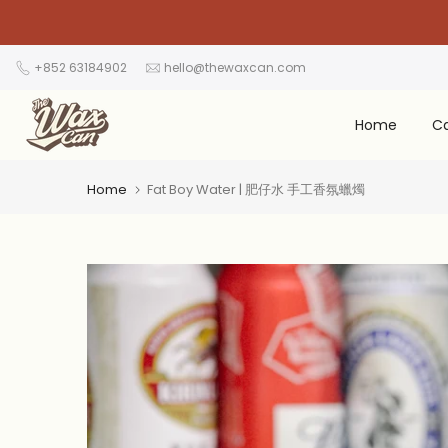
Skip
to
content
+852 63184902
hello@thewaxcan.com
Home
C
Home
Fat Boy Water | 肥仔水 手工香氛蠟燭