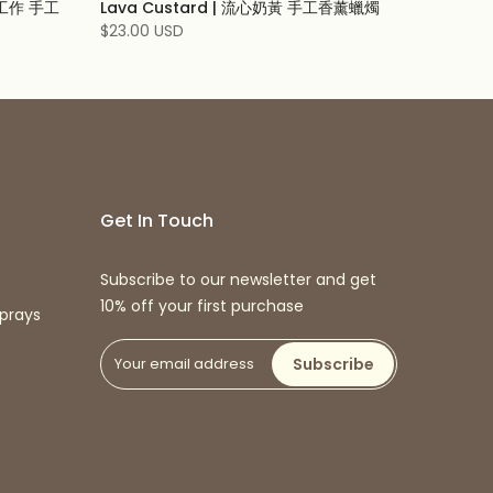
裡工作 手工
Lava Custard | 流心奶黃 手工香薰蠟燭
$23.00 USD
Get In Touch
Subscribe to our newsletter and get
10% off your first purchase
prays
Subscribe