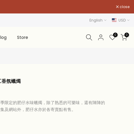
close
English
USD
0
0
log
Store
 手工香氛蠟燭
夏季限定的肥仔水味蠟燭，除了熟悉的可樂味，還有陣陣的
市集及網站外，肥仔水亦於各寄賣點有售。