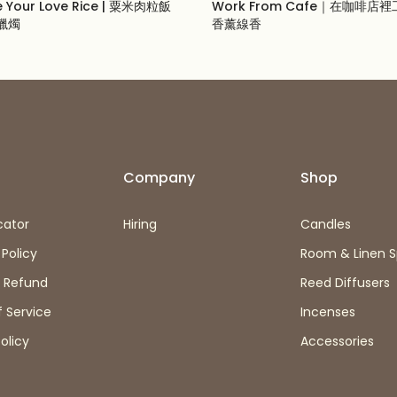
 Your Love Rice | 粟米肉粒飯
Work From Cafe｜在咖啡店
蠟燭
香薰線香
SD
$11.00 USD
Company
Shop
cator
Hiring
Candles
 Policy
Room & Linen S
& Refund
Reed Diffusers
 Service
Incenses
olicy
Accessories