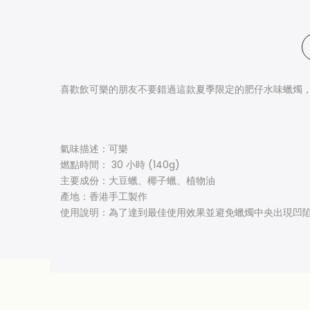
喜歡飲可樂的朋友不要錯過這款夏季限定的肥仔水味蠟燭
氣味描述：
可樂
燃點時間： 30 小時 (140g)
主要成份：大豆蠟、椰子蠟、植物油
產地：香港手工製作
使用說明：為了達到最佳使用效果並避免蠟燭中央出現凹