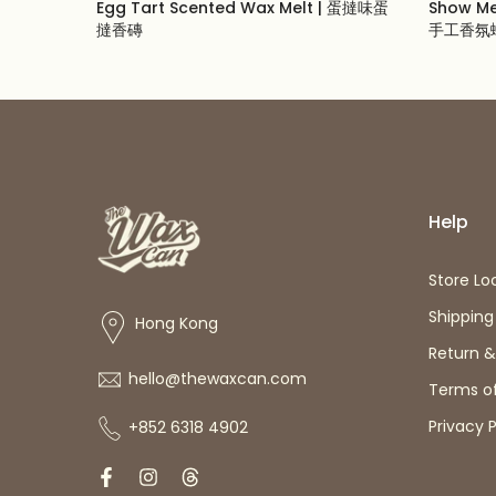
櫃 手工香
Egg Tart Scented Wax Melt | 蛋撻味蛋
Show Me
撻香磚
手工香氛
From
$19.00 USD
$23.00 U
Help
Store Lo
Shipping
Hong Kong
Return 
hello@thewaxcan.com
Terms of
Privacy P
+852 6318 4902